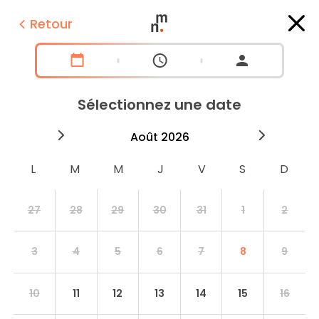
Retour
Sélectionnez une date
2026
août
2026
septe
27
28
29
30
31
1
2
3
4
5
6
7
8
9
10
11
12
13
14
15
16